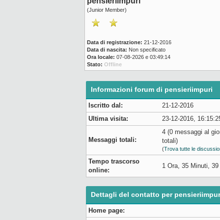
pensieriimpuri
(Junior Member)
Data di registrazione:
21-12-2016
Data di nascita:
Non specificato
Ora locale:
07-08-2026 e 03:49:14
Stato:
Offline
Informazioni forum di pensieriimpuri
Iscritto dal:
21-12-2016
Ultima visita:
23-12-2016, 16:15:2
4 (0 messaggi al gio
Messaggi totali:
totali)
(
Trova tutte le discussio
Tempo trascorso
1 Ora, 35 Minuti, 3
online:
Dettagli del contatto per pensieriimpur
Home page: