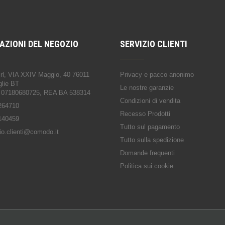
AZIONI DEL NEGOZIO
SERVIZIO CLIENTI
Srl, VIA XXIV Maggio, 40 76011
Privacy e pacco anonimo
glie BT
Le nostre garanzie
 07180680725, REA BA 538314
Condizioni di vendita
264710
Recesso Prodotti
140459
Tutto sul pagamento
io.clienti@comodo.it
Tutto sulla spedizione
Domande frequenti
Politica sui cookie