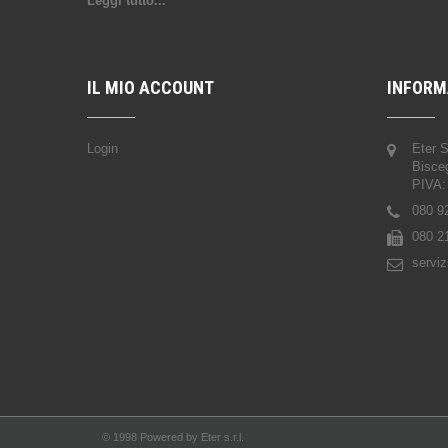
Leggi tutto...
IL MIO ACCOUNT
INFORM
Login
Eter 
Bisce
PIVA:
080 9
080 2
serviz
© 1998 Powered by
Eter s.r.l.