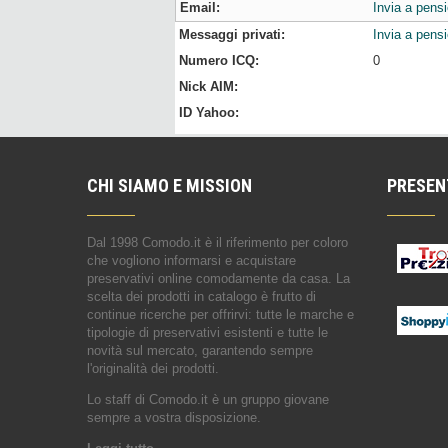
Email:
Invia a pensi
Messaggi privati:
Invia a pens
Numero ICQ:
0
Nick AIM:
ID Yahoo:
CHI SIAMO E MISSION
PRESEN
Dal 1998 Comodo.it è il riferimento per coloro
che vogliono informarsi e acquistare
preservativi online comodamente da casa. La
scelta dei prodotti in catalogo è frutto di
continue ricerche per offrirvi: tutte le marche e
tipologie di preservativi esistenti e tutte le
novità sul mercato, garantendo sempre
l'originalità dei prodotti.
Lo staff di Comodo.it è un gruppo giovane
sempre a vostra disposizione.