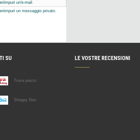
eriimpuri un'e-mail.
ieriimpuri un messaggio privato.
TI SU
LE VOSTRE RECENSIONI
Trova prezzi
Shoppy Doo