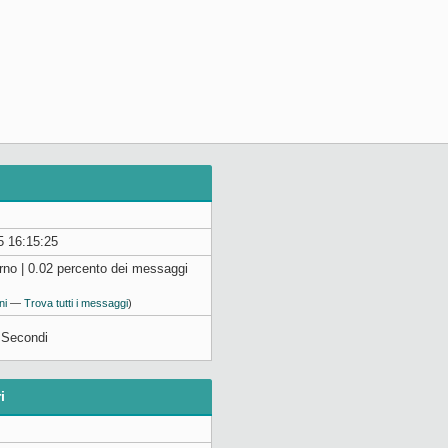
5 16:15:25
rno | 0.02 percento dei messaggi
ni
—
Trova tutti i messaggi
)
9 Secondi
i